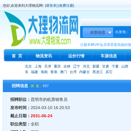
您好,欢迎来到大理物流网!
[请登录]
[免费注册]
出发地：
注册本网VIP会员享受更高级的
首 页
物流资讯
运价行情
车源信息
北京
上海
天津
重庆
吉林
辽宁
河北
新疆
甘肃
宁夏
山西
东
福建
海南
香港
澳门
台湾
内蒙古
黑龙江
其它
招聘信息
浏 览：
597
招聘职位：
昆明市的机票销售员
发布时间：
2024-03-10 16:20:53
截止日期：
2031-06-24
职位类型：
全职