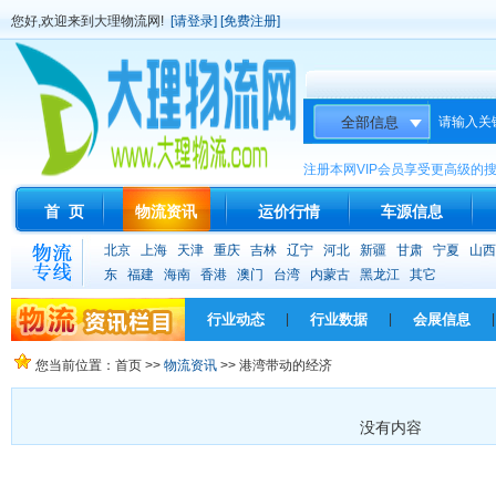
您好,欢迎来到大理物流网!
[请登录]
[免费注册]
请输入关
注册本网VIP会员享受更高级的
首 页
物流资讯
运价行情
车源信息
北京
上海
天津
重庆
吉林
辽宁
河北
新疆
甘肃
宁夏
山西
东
福建
海南
香港
澳门
台湾
内蒙古
黑龙江
其它
行业动态
|
行业数据
|
会展信息
|
您当前位置：首页 >>
物流资讯
>> 港湾带动的经济
没有内容