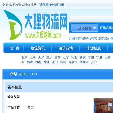
您好,欢迎来到大理物流网!
[请登录]
[免费注册]
请输入设
注册本网VIP会员享受更高级的
首 页
物流资讯
运价行情
车源信息
北京
上海
天津
重庆
吉林
辽宁
河北
新疆
甘肃
宁夏
山西
东
福建
海南
香港
澳门
台湾
内蒙古
黑龙江
其它
货架
浏 览：
3123
基本信息
设备类型
产品名称
货架