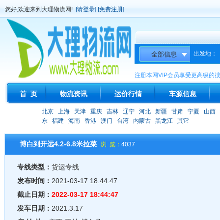
您好,欢迎来到大理物流网!
[请登录]
[免费注册]
出发地：
注册本网VIP会员享受更高级的
首 页
物流资讯
运价行情
车源信息
北京
上海
天津
重庆
吉林
辽宁
河北
新疆
甘肃
宁夏
山西
东
福建
海南
香港
澳门
台湾
内蒙古
黑龙江
其它
博白到开远4.2-6.8米拉菜
浏 览：
4037
专线类型：
货运专线
发布时间：
2021-03-17 18:44:47
截止日期：
2022-03-17 18:44:47
发车日期：
2021.3.17