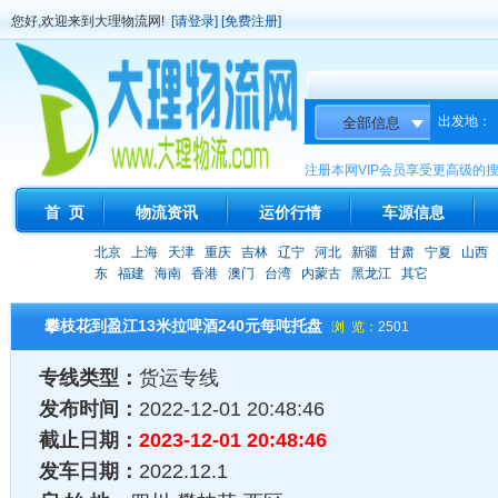
您好,欢迎来到大理物流网!
[请登录]
[免费注册]
出发地：
注册本网VIP会员享受更高级的
首 页
物流资讯
运价行情
车源信息
北京
上海
天津
重庆
吉林
辽宁
河北
新疆
甘肃
宁夏
山西
东
福建
海南
香港
澳门
台湾
内蒙古
黑龙江
其它
攀枝花到盈江13米拉啤酒240元每吨托盘
浏 览：
2501
专线类型：
货运专线
发布时间：
2022-12-01 20:48:46
截止日期：
2023-12-01 20:48:46
发车日期：
2022.12.1