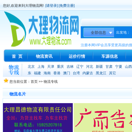
您好,欢迎来到大理物流网!
[请登录]
[免费注册]
出发地：
注册本网VIP会员享受更高级的
首 页
物流资讯
运价行情
车源信息
北京
上海
天津
重庆
吉林
辽宁
河北
新疆
甘肃
宁夏
山西
东
福建
海南
香港
澳门
台湾
内蒙古
黑龙江
其它
您当前位置：首页 >> 物流专线
物流名片